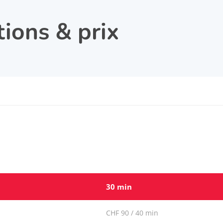
tions & prix
30 min
CHF 90 / 40 min