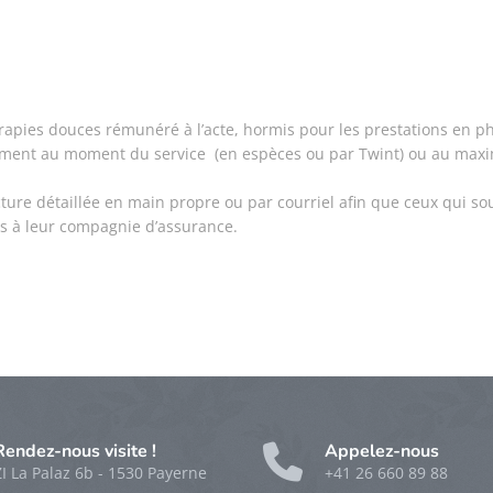
ies douces rémunéré à l’acte, hormis pour les prestations en phy
aiement au moment du service (en espèces ou par Twint) ou au max
re détaillée en main propre ou par courriel afin que ceux qui so
 à leur compagnie d’assurance.
Rendez-nous visite !
Appelez-nous
ZI La Palaz 6b - 1530 Payerne
+41 26 660 89 88