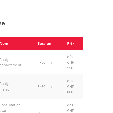
se
Nom
Session
Prix
dès
Analyse
4x60min
CHF
appartement
550
dès
Analyse
5x60min
CHF
maison
860
Consultation
dès
selon
avant
CHF