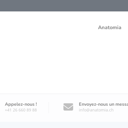
Anatomia
Appelez-nous !
Envoyez-nous un mess
+41 26 660 89 88
info@anatomia.ch