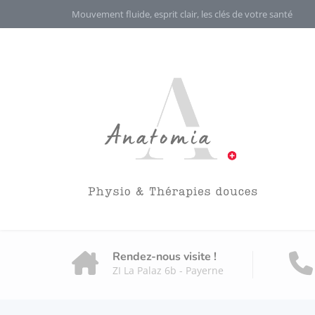
Mouvement fluide, esprit clair, les clés de votre santé
Rendez-nous visite !
ZI La Palaz 6b - Payerne