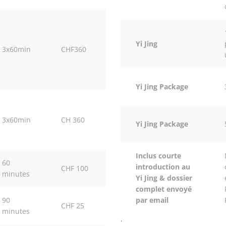
Yi Jing
3x60min
CHF360
Yi Jing Package
3x60min
CH 360
Yi Jing Package
Inclus courte
60
introduction au
CHF 100
minutes
Yi Jing & dossier
complet envoyé
90
par email
CHF 25
minutes
,