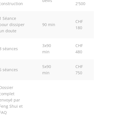
devis
construction
2'500
1 Séance
CHF
pour dissiper
90 min
180
un doute
3x90
CHF
3 séances
min
480
5x90
CHF
5 séances
min
750
Dossier
complet
envoyé par
Feng Shui et
FAQ